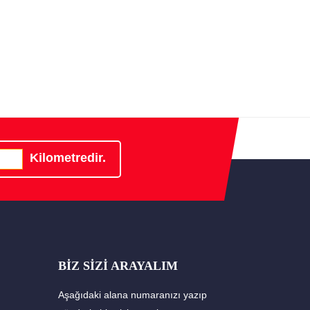
Kilometredir.
BİZ SİZİ ARAYALIM
Aşağıdaki alana numaranızı yazıp