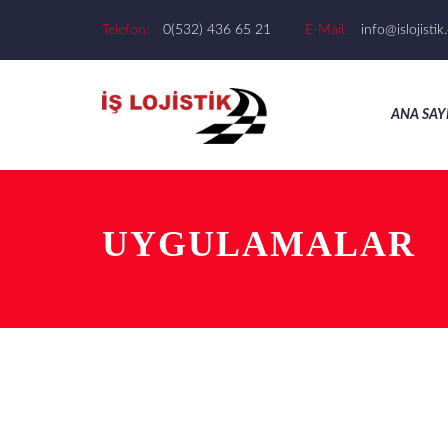
Telefon:
0(532) 436 65 21
E-Mail:
info@islojisti
ANA SAY
UYGULAMALAR