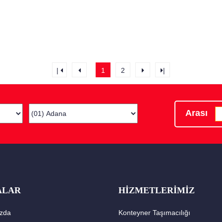
|
1
2
|
Arası
ALAR
HİZMETLERİMİZ
zda
Konteyner Taşımacılığı